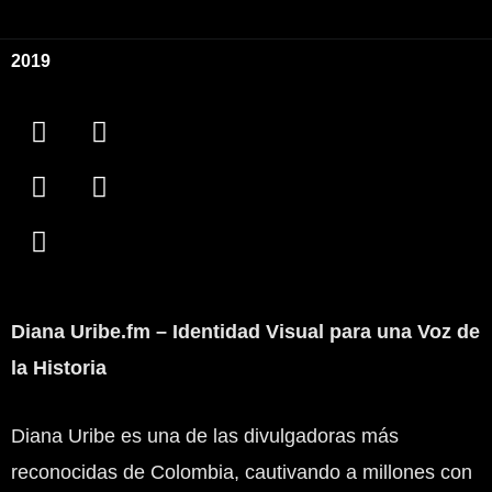
2019
S
P
F
Y
I
p
a
a
o
n
o
t
c
u
s
t
r
e
t
t
i
e
b
u
a
f
o
o
b
g
y
n
o
e
r
k
a
Diana Uribe.fm – Identidad Visual para una Voz de
m
la Historia
Diana Uribe es una de las divulgadoras más
reconocidas de Colombia, cautivando a millones con