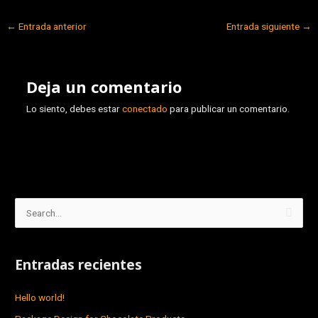
←
Entrada anterior
Entrada siguiente
→
Deja un comentario
Lo siento, debes estar
conectado
para publicar un comentario.
B
u
s
Entradas recientes
c
a
Hello world!
r