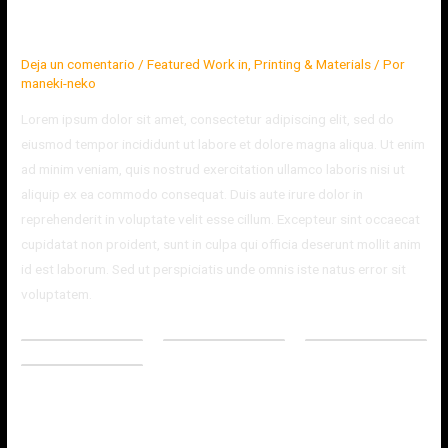
exibition
Deja un comentario
/
Featured Work in
,
Printing & Materials
/ Por
maneki-neko
Lorem ipsum dolor sit amet, consectetur adipiscing elit, sed do
eiusmod tempor incididunt ut labore et dolore magna aliqua. Ut enim
ad minim veniam, quis nostrud exercitation ullamco laboris nisi ut
aliquip ex ea commodo consequat. Duis aute irure dolor in
reprehenderit in voluptate velit esse cillum. Excepteur sint occaecat
cupidatat non proident, sunt in culpa qui officia deserunt mollit anim
id est laborum. Sed ut perspiciatis unde omnis iste natus error sit
voluptatem.