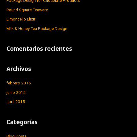
Package Design for Chocolate Products
p
Round Square Teaware
o
Limoncello Elixir
r
Milk & Honey Tea Package Design
:
Comentarios recientes
Archivos
febrero 2016
junio 2015
abril 2015
Categorías
Blog Posts