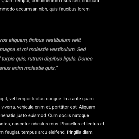
isi. Quam tempor, condimentum risus sed, tincidunt
commodo accumsan nibh, quis faucibus lorem
ros aliquam, finibus vestibulum velit
s magna et mi molestie vestibulum. Sed
el turpis quis, rutrum dapibus ligula. Donec
varius enim molestie quis.”
cipit, vel tempor lectus congue. In a ante quam.
 viverra, vehicula enim et, porttitor est. Aliquam
 venenatis justo euismod. Cum sociis natoque
ntes, nascetur ridiculus mus. Phasellus et lectus et
eugiat, tempus arcu eleifend, fringilla diam.