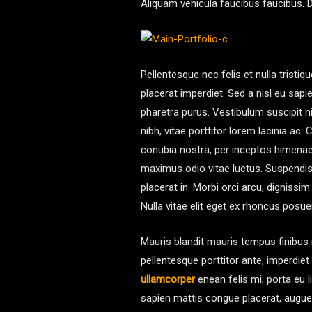
Aliquam vehicula faucibus faucibus. 
Pellentesque nec felis et nulla tristi
placerat imperdiet. Sed a nisl eu sap
pharetra purus. Vestibulum suscipit ni
nibh, vitae porttitor lorem lacinia ac.
conubia nostra, per inceptos himenaeos.
maximus odio vitae luctus. Suspendiss
placerat in. Morbi orci arcu, digniss
Nulla vitae elit eget ex rhoncus posue
Mauris blandit mauris tempus finibus 
pellentesque porttitor ante, imperdiet
ullamcorper
enean felis mi, porta eu l
sapien mattis congue placerat, augue 