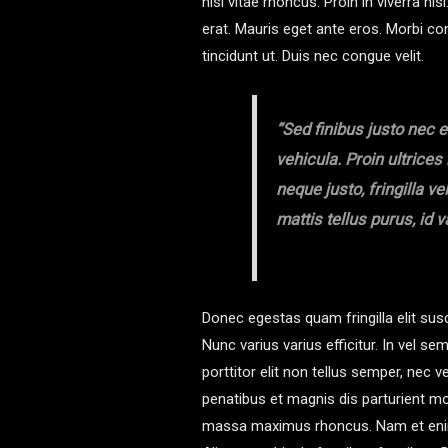
nisi vitae rhoncus. Proin in viverra n
erat. Mauris eget ante eros. Morbi 
tincidunt ut. Duis nec congue velit.
“Sed finibus justo nec e
vehicula. Proin ultrice
neque justo, fringilla v
mattis tellus purus, id 
Donec egestas quam fringilla elit sus
Nunc varius varius efficitur. In vel sem
porttitor elit non tellus semper, nec
penatibus et magnis dis parturient mo
massa maximus rhoncus. Nam et enim f