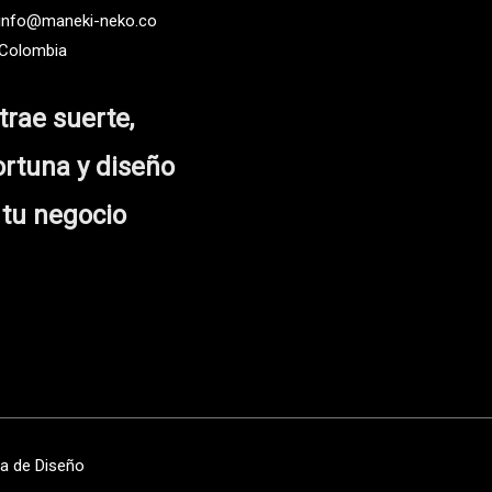
 info@maneki-neko.co
 Colombia
trae suerte,
ortuna y diseño
 tu negocio
a de Diseño