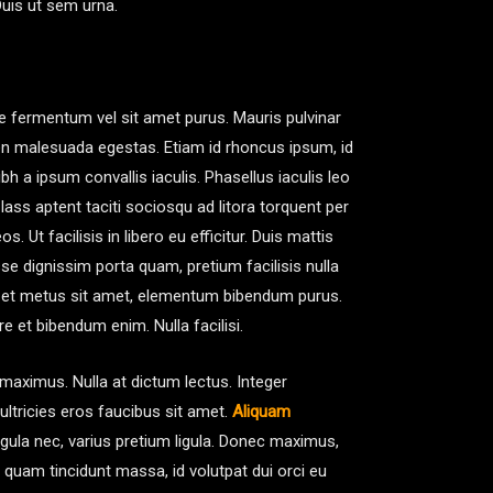
Duis ut sem urna.
que fermentum vel sit amet purus. Mauris pulvinar
ien malesuada egestas. Etiam id rhoncus ipsum, id
bh a ipsum convallis iaculis. Phasellus iaculis leo
 Class aptent taciti sociosqu ad litora torquent per
 Ut facilisis in libero eu efficitur. Duis mattis
e dignissim porta quam, pretium facilisis nulla
im et metus sit amet, elementum bibendum purus.
re et bibendum enim. Nulla facilisi.
maximus. Nulla at dictum lectus. Integer
 ultricies eros faucibus sit amet.
Aliquam
igula nec, varius pretium ligula. Donec maximus,
quam tincidunt massa, id volutpat dui orci eu