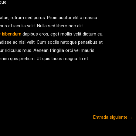
eque
a vitae, rutrum sed purus. Proin auctor elit a massa
us et iaculis velit. Nulla sed libero nec elit
e bibendum
dapibus eros, eget mollis velit dictum eu.
ndisse ac nisl velit. Cum sociis natoque penatibus et
r ridiculus mus. Aenean fringilla orci vel mauris
enim quis pretium. Ut quis lacus magna. In et
Entrada siguiente
→