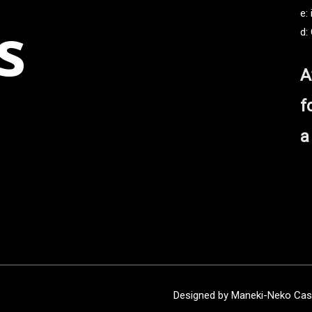
e:
s
d:
A
f
a
Designed by Maneki-Neko Cas