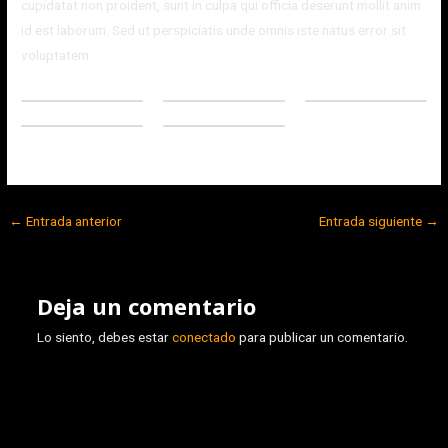
cupidatat non proident, sunt in culpa qui officia deserunt mollit anim
id est laborum. Sed ut perspiciatis unde omnis iste natus error sit
voluptatem.
←
Entrada anterior
Entrada siguiente
→
Deja un comentario
Lo siento, debes estar
conectado
para publicar un comentario.