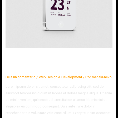
Weather Application for iOS
and Android
Deja un comentario
/
Web Design & Development
/ Por
maneki-neko
Lorem ipsum dolor sit amet, consectetur adipiscing elit, sed do
eiusmod tempor incididunt ut labore et dolore magna aliqua. Ut enim
ad minim veniam, quis nostrud exercitation ullamco laboris nisi ut
aliquip ex ea commodo consequat. Duis aute irure dolor in
reprehenderit in voluptate velit esse cillum. Excepteur sint occaecat