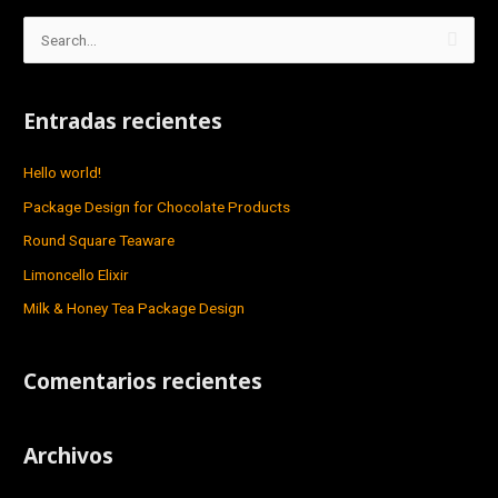
B
u
s
Entradas recientes
c
a
Hello world!
r
Package Design for Chocolate Products
p
Round Square Teaware
o
Limoncello Elixir
r
Milk & Honey Tea Package Design
:
Comentarios recientes
Archivos