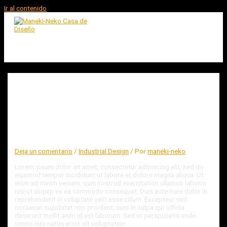
Ir al contenido
MAIN MENU
Cafeeiro – Branding and
Identity
Deja un comentario
/
Industrial Design
/ Por
maneki-neko
Lorem ipsum dolor sit amet, consectetur adipiscing elit, sed do
eiusmod tempor incididunt ut labore et dolore magna aliqua. Ut
enim ad minim veniam, quis nostrud exercitation ullamco laboris
nisi ut aliquip ex ea commodo consequat. Duis aute irure dolor in
reprehenderit in voluptate velit esse cillum. Excepteur sint
occaecat cupidatat non proident, sunt in culpa qui officia
deserunt mollit anim id est laborum. Sed ut perspiciatis unde
omnis iste natus error sit voluptatem.