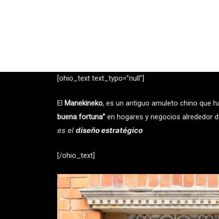
Ir
al
contenido
[ohio_text text_typo=”null”]
El
Manekineko
, es un antiguo amuleto chino que 
buena fortuna”
en hogares y negocios alrededor 
es el
diseño estratégico
[/ohio_text]