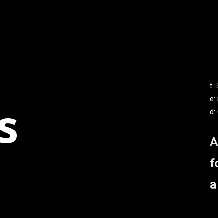
t:
e:
s
d:
A
f
a