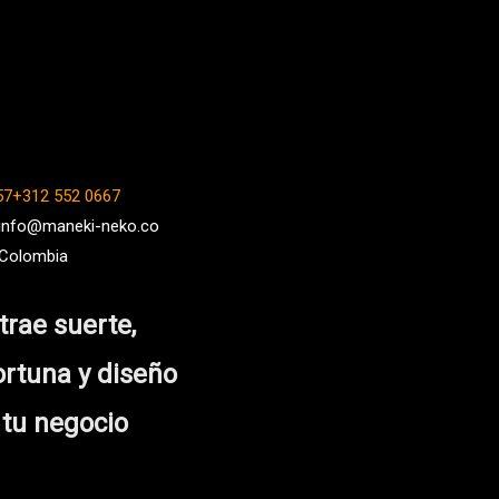
57+312 552 0667
 info@maneki-neko.co
 Colombia
trae suerte,
ortuna y diseño
 tu negocio