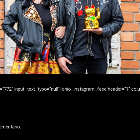
=”772″ input_text_typo=”null”][ohio_instagram_feed header=”1″ co
omentario.