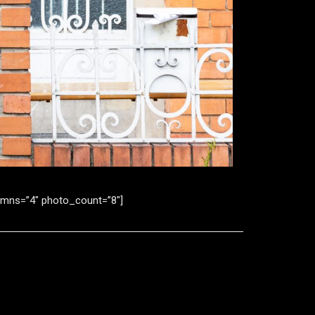
lumns=”4″ photo_count=”8″]